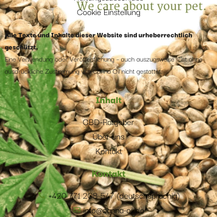
Cookie Einstellung
Alle Texte und Inhalte dieser Website sind urheberrechtlich
geschützt.
Eine Verwendung oder Veröffentlichung – auch auszugsweise – ist ohne
ausdrückliche Zustimmung von Canna Oil nicht gestattet.
Inhalt
CBD-Ratgeber
Über uns
Kontakt
Kontakt
+420 771 208 547 (deutschsprachig)
info@canna-oil.de