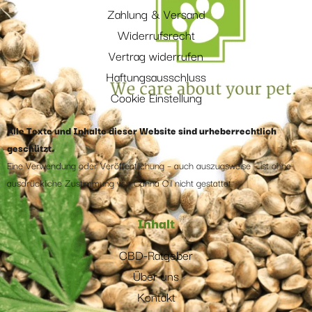
Zahlung & Versand
Widerrufsrecht
Vertrag widerrufen
Haftungsausschluss
Cookie Einstellung
Alle Texte und Inhalte dieser Website sind urheberrechtlich
geschützt.
Eine Verwendung oder Veröffentlichung – auch auszugsweise – ist ohne
ausdrückliche Zustimmung von Canna Oil nicht gestattet.
Inhalt
CBD-Ratgeber
Über uns
Kontakt