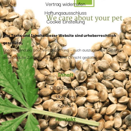
Vertrag widerrufen
Haftungsausschluss
Cookie Einstellung
Alle Texte und Inhalte dieser Website sind urheberrechtlich
geschützt.
Eine Verwendung oder Veröffentlichung – auch auszugsweise – ist ohne
ausdrückliche Zustimmung von Canna Oil nicht gestattet.
Inhalt
CBD-Ratgeber
Über uns
Kontakt
Kontakt