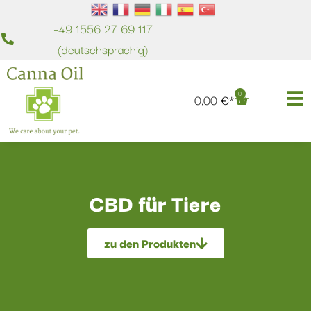
+49 1556 27 69 117
(deutschsprachig)
0
0,00
€
CBD für Tiere
zu den Produkten