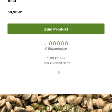
6+3
59,90
€
Zum Produkt
0





0 Bewertungen
5,99
€
/
ml
Produkt enthält: 10
ml
1
2