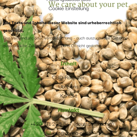
Cookie Einstellung
Alle Texte und Inhalte dieser Website sind urheberrechtlich
geschützt.
Eine Verwendung oder Veröffentlichung – auch auszugsweise – ist ohne
ausdrückliche Zustimmung von Canna Oil nicht gestattet.
Inhalt
CBD-Ratgeber
Über uns
Kontakt
Kontakt
+420 771 208 547 (deutschsprachig)
info@canna-oil.de