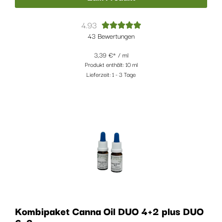
4.93





43 Bewertungen
3,39
€
/
ml
Produkt enthält: 10
ml
Lieferzeit:
1 - 3 Tage
Kombipaket Canna Oil DUO 4+2 plus DUO