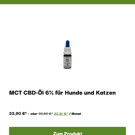
MCT CBD-Öl 6% für Hunde und Katzen
33,90
€
–
oder
33,90
€
32,21
€
/ Monat
Zum Produkt