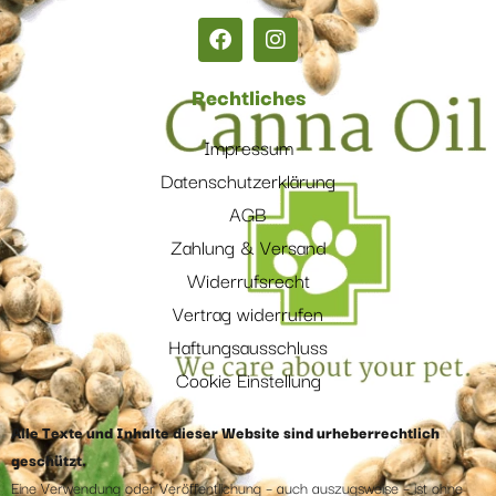
Rechtliches
Impressum
Datenschutzerklärung
AGB
Zahlung & Versand
Widerrufsrecht
Vertrag widerrufen
Haftungsausschluss
Cookie Einstellung
Alle Texte und Inhalte dieser Website sind urheberrechtlich
geschützt.
Eine Verwendung oder Veröffentlichung – auch auszugsweise – ist ohne