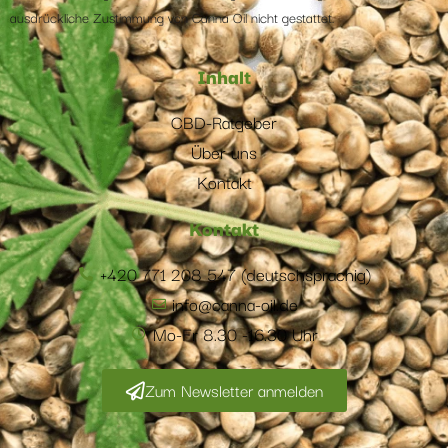
ausdrückliche Zustimmung von Canna Oil nicht gestattet.
Inhalt
CBD-Ratgeber
Über uns
Kontakt
Kontakt
+420 771 208 547 (deutschsprachig)
info@canna-oil.de
Mo-Fr 8.30 -16.30 Uhr
Zum Newsletter anmelden