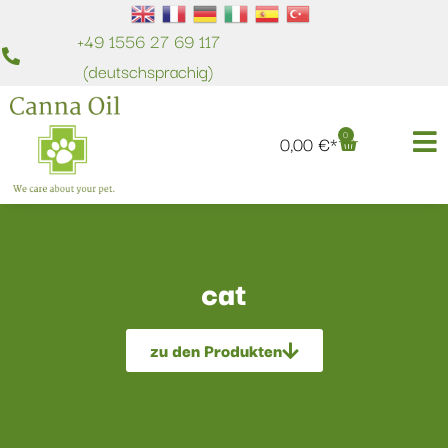
+49 1556 27 69 117
(deutschsprachig)
0
0,00
€
cat
zu den Produkten