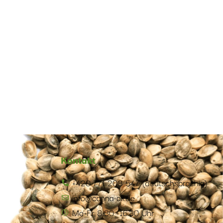
Kontakt
+420 771 208 547 (deutschsprachig)
info@canna-oil.de
Mo-Fr 8.30 -16.30 Uhr