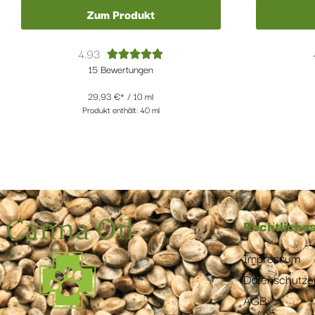
Zum Produkt
4.93





15 Bewertungen
29,93
€
/
10
ml
Produkt enthält: 40
ml
Rechtliche
Impressum
Datenschutze
AGB