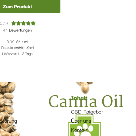
Zum Produkt
4.73





44 Bewertungen
3,99
€
/
ml
Produkt enthält: 10
ml
Lieferzeit:
1 - 3 Tage
s
Inhalt
CBD-Ratgeber
rklärung
Über uns
Kontakt