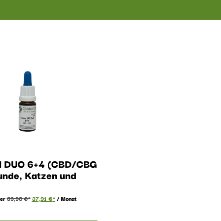
il DUO 6+4 (CBD/CBG
Hunde, Katzen und
er
39,90
€
37,91
€
/ Monat