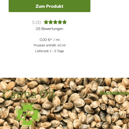
Zum Produkt
5.00





28 Bewertungen
0,00
€
/
ml
Produkt enthält: 40
ml
Lieferzeit:
1 - 3 Tage
Rechtliche
Impressum
Datenschutze
AGB