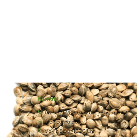
Kontakt
+420 771 208 547 (deutschsprachig)
info@canna-oil.de
Mo-Fr 8.30 -16.30 Uhr