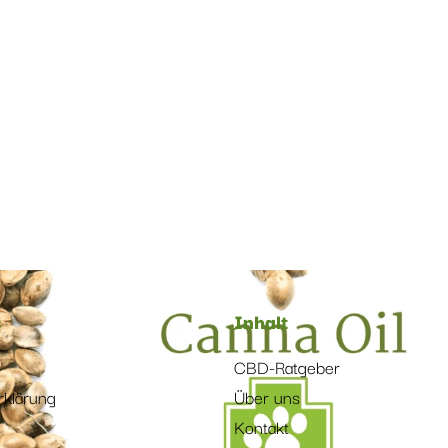
s
Inhalt
CBD-Ratgeber
rklärung
Über uns
Kontakt