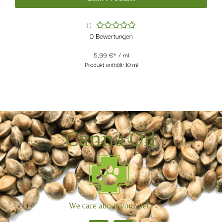
0





0 Bewertungen
5,99
€
/
ml
Produkt enthält: 10
ml