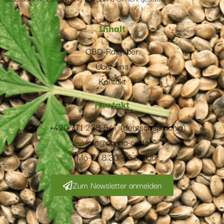
Inhalt
CBD-Ratgeber
Über uns
Kontakt
Kontakt
+420 771 208 547 (deutschsprachig)
info@canna-oil.de
Mo-Fr 8.30 -16.30 Uhr
Zum Newsletter anmelden