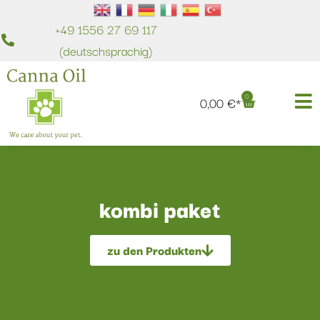
+49 1556 27 69 117
(deutschsprachig)
0
0,00
€
kombi paket
zu den Produkten