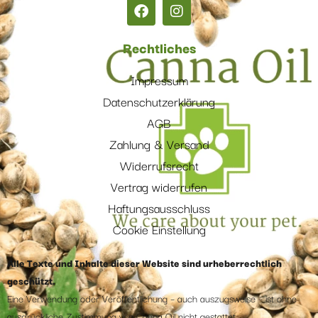
Rechtliches
Impressum
Datenschutzerklärung
AGB
Zahlung & Versand
Widerrufsrecht
Vertrag widerrufen
Haftungsausschluss
Cookie Einstellung
Alle Texte und Inhalte dieser Website sind urheberrechtlich
geschützt.
Eine Verwendung oder Veröffentlichung – auch auszugsweise – ist ohne
ausdrückliche Zustimmung von Canna Oil nicht gestattet.