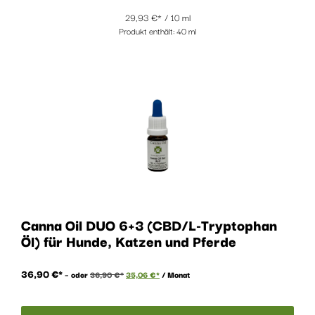
29,93
€
/
10
ml
Produkt enthält: 40
ml
Canna Oil DUO 6+3 (CBD/L-Tryptophan
Öl) für Hunde, Katzen und Pferde
36,90
€
–
oder
36,90
€
35,06
€
/ Monat