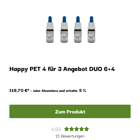
Happy PET 4 für 3 Angebot DUO 6+4
119,70
€
5 %
–
oder Abonniere und erhalte
Zum Produkt
4.93





15 Bewertungen