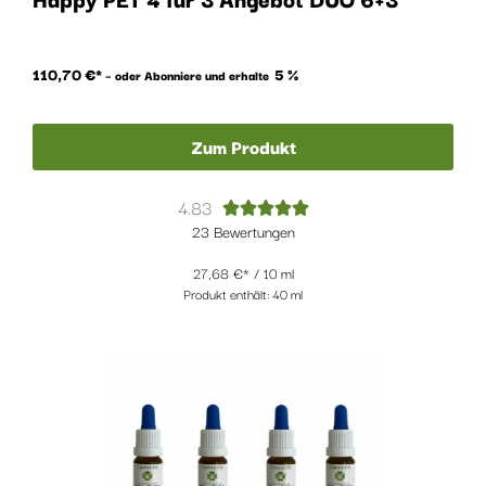
110,70
€
5 %
–
oder Abonniere und erhalte
Zum Produkt
4.83





23 Bewertungen
27,68
€
/
10
ml
Produkt enthält: 40
ml