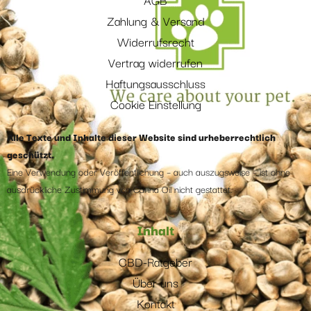
Zahlung & Versand
Widerrufsrecht
Vertrag widerrufen
Haftungsausschluss
Cookie Einstellung
Alle Texte und Inhalte dieser Website sind urheberrechtlich
geschützt.
Eine Verwendung oder Veröffentlichung – auch auszugsweise – ist ohne
ausdrückliche Zustimmung von Canna Oil nicht gestattet.
Inhalt
CBD-Ratgeber
Über uns
Kontakt