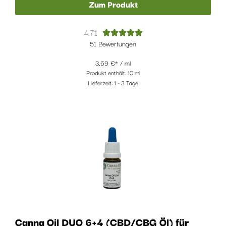
Zum Produkt
4.71





51 Bewertungen
3,69
€
/
ml
Produkt enthält: 10
ml
Lieferzeit:
1 - 3 Tage
Canna Oil DUO 6+4 (CBD/CBG Öl) für