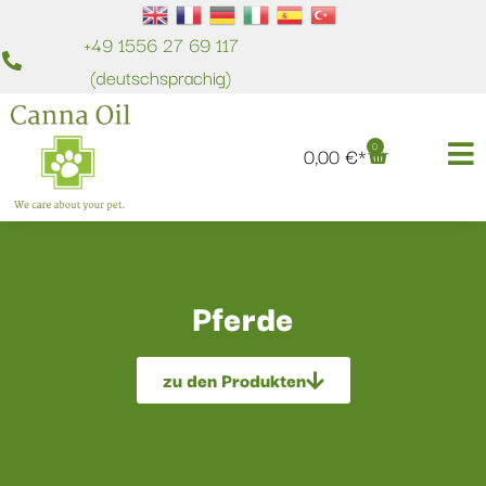
+49 1556 27 69 117
(deutschsprachig)
0
0,00
€
Pferde
zu den Produkten