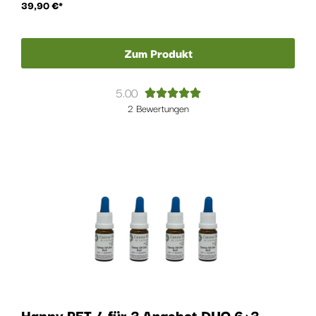
39,90
€
Zum Produkt
5.00





2 Bewertungen
Happy PET 4 für 3 Angebot DUO 6+3