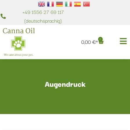
+49 1556 27 69 117
(deutschsprachig)
0
0,00
€
Augendruck