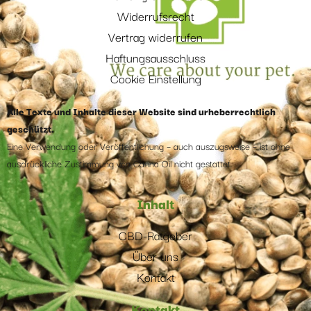
Widerrufsrecht
Vertrag widerrufen
Haftungsausschluss
Cookie Einstellung
Alle Texte und Inhalte dieser Website sind urheberrechtlich
geschützt.
Eine Verwendung oder Veröffentlichung – auch auszugsweise – ist ohne
ausdrückliche Zustimmung von Canna Oil nicht gestattet.
Inhalt
CBD-Ratgeber
Über uns
Kontakt
Kontakt