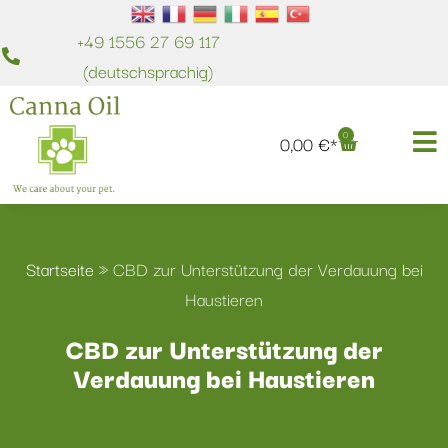
+49 1556 27 69 117
(deutschsprachig)
0
0,00
€
Startseite
»
CBD zur Unterstützung der Verdauung bei
Haustieren
CBD zur Unterstützung der
Verdauung bei Haustieren