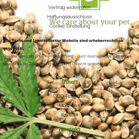
Vertrag widerrufen
Haftungsausschluss
Cookie Einstellung
Alle Texte und Inhalte dieser Website sind urheberrechtlich
geschützt.
Eine Verwendung oder Veröffentlichung – auch auszugsweise – ist ohne
ausdrückliche Zustimmung von Canna Oil nicht gestattet.
Inhalt
CBD-Ratgeber
Über uns
Kontakt
Kontakt