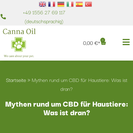
+49 1556 27 69 117
(deutschsprachig)
0
0,00
€
Startseite
»
Mythen rund um CBD für Haustiere: Was ist
dran?
Mythen rund um CBD für Haustiere:
Was ist dran?