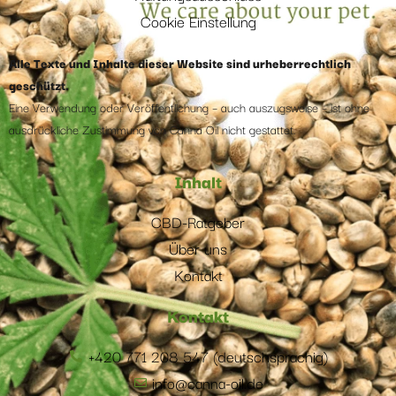
Cookie Einstellung
Alle Texte und Inhalte dieser Website sind urheberrechtlich
geschützt.
Eine Verwendung oder Veröffentlichung – auch auszugsweise – ist ohne
ausdrückliche Zustimmung von Canna Oil nicht gestattet.
Inhalt
CBD-Ratgeber
Über uns
Kontakt
Kontakt
+420 771 208 547 (deutschsprachig)
info@canna-oil.de