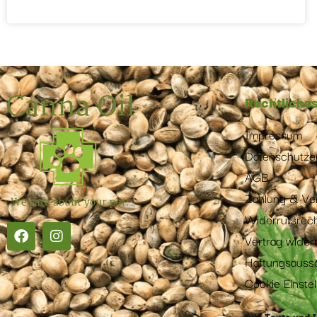
Rechtliche
Impressum
Datenschutze
AGB
Zahlung & Ve
Widerrufsrec
Vertrag wider
Haftungsauss
Cookie Einstel
Alle Texte und 