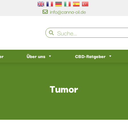
info@canna-oil.de
er
Über uns
CBD-Ratgeber
Tumor