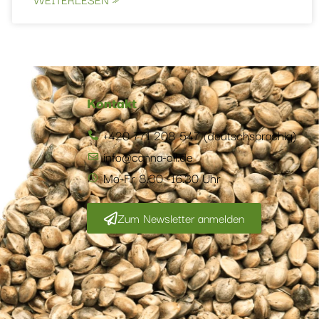
Kontakt
+420 771 208 547 (deutschsprachig)
info@canna-oil.de
Mo-Fr 8.30 -16.30 Uhr
Zum Newsletter anmelden