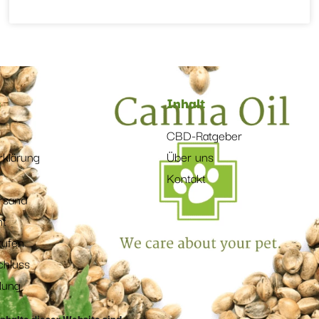
s
Inhalt
CBD-Ratgeber
rklärung
Über uns
Kontakt
rsand
ht
rufen
chluss
lung
Inhalte dieser Website sind