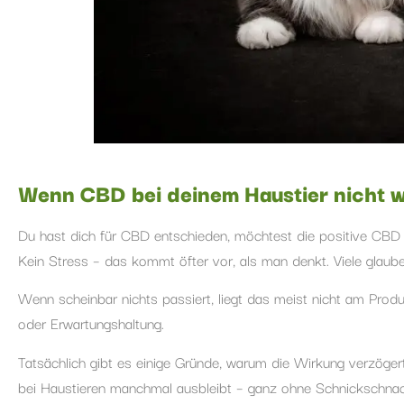
Wenn CBD bei deinem Haustier nicht wi
Du hast dich für CBD entschieden, möchtest die positive CBD W
Kein Stress – das kommt öfter vor, als man denkt. Viele glauben
Wenn scheinbar nichts passiert, liegt das meist nicht am Prod
oder Erwartungshaltung.
Tatsächlich gibt es einige Gründe, warum die Wirkung verzöger
bei Haustieren manchmal ausbleibt – ganz ohne Schnickschnac