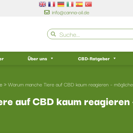
info@canna-oil.de
er
Über uns
CBD-Ratgeber
te
»
Warum manche Tiere auf CBD kaum reagieren – möglich
re auf CBD kaum reagieren 