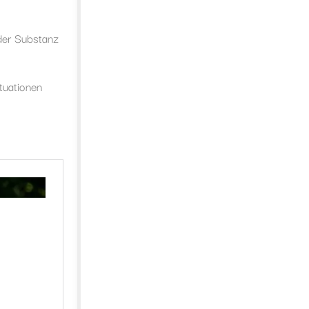
 der Substanz
tuationen