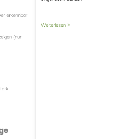
er erkennbar
Weiterlesen »
eigen (nur
tark.
ige