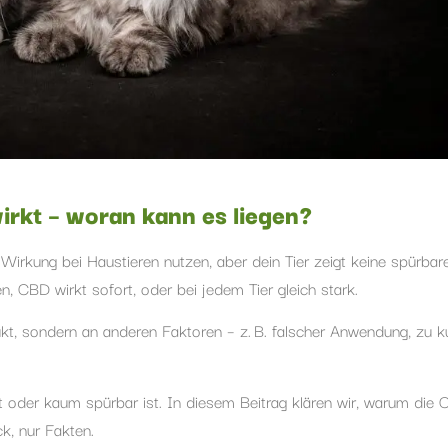
rkt – woran kann es liegen?
irkung bei Haustieren nutzen, aber dein Tier zeigt keine spürbar
, CBD wirkt sofort, oder bei jedem Tier gleich stark.
ukt, sondern an anderen Faktoren – z. B. falscher Anwendung, zu k
t oder kaum spürbar ist. In diesem Beitrag klären wir, warum die
k, nur Fakten.