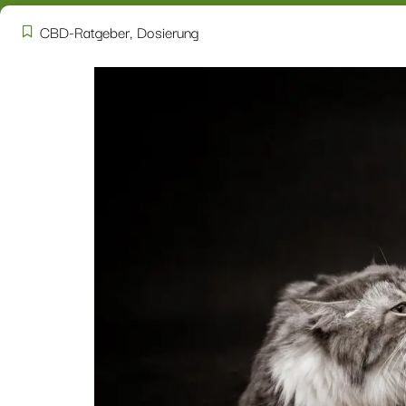
CBD-Ratgeber
,
Dosierung