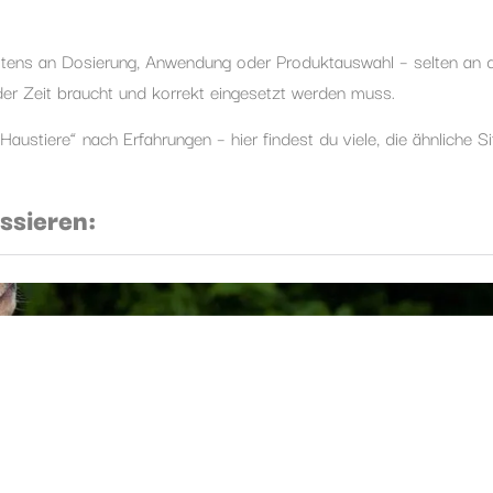
eistens an Dosierung, Anwendung oder Produktauswahl – selten an
 der Zeit braucht und korrekt eingesetzt werden muss.
stiere“ nach Erfahrungen – hier findest du viele, die ähnliche Si
ssieren: