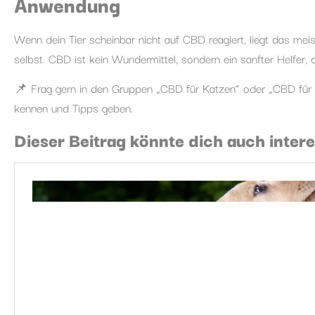
Anwendung
Wenn dein Tier scheinbar nicht auf CBD reagiert, liegt das m
selbst. CBD ist kein Wundermittel, sondern ein sanfter Helfer,
📌 Frag gern in den Gruppen „CBD für Katzen“ oder „CBD für Hau
kennen und Tipps geben.
Dieser Beitrag könnte dich auch intere