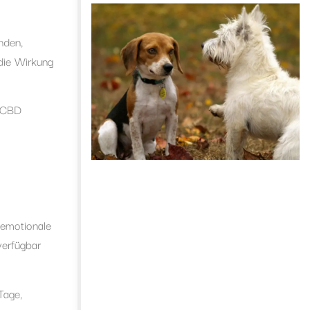
nden,
 die Wirkung
s CBD
 emotionale
verfügbar
Tage,