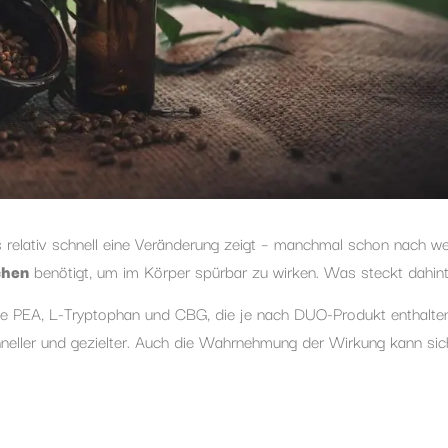
ls relativ schnell eine Veränderung zeigt – manchmal schon nach w
chen
benötigt, um im Körper spürbar zu wirken. Was steckt dahin
 wie PEA, L-Tryptophan und CBG, die je nach DUO-Produkt enthalten
neller und gezielter. Auch die Wahrnehmung der Wirkung kann sic