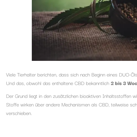
Viele Tierhalter berichten, dass sich nach Beginn eines DUO-Ö
Und das, obwohl das enthaltene CBD bekanntlich
2 bis 3 Wo
Der Grund liegt in den zusätzlichen bioaktiven Inhaltsstoffen
Stoffe wirken über andere Mechanismen als CBD, teilweise sch
verschieben.