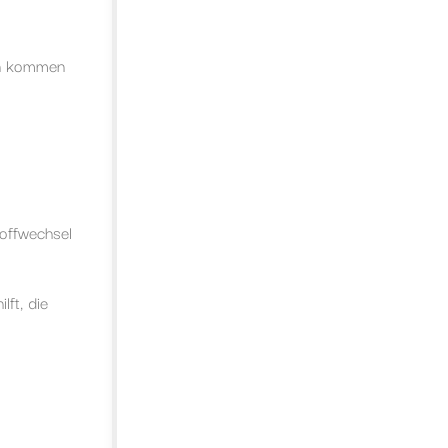
en kommen
toffwechsel
ft, die