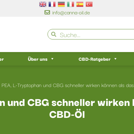
info@canna-oil.de
er
Über uns
CBD-Ratgeber
PEA, L-Tryptophan und CBG schneller wirken können als das
 und CBG schneller wirken k
CBD-Öl