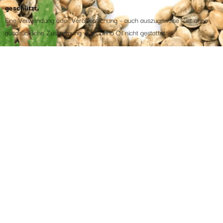
geschützt.
Eine Verwendung oder Veröffentlichung – auch auszugsweise – ist ohne
ausdrückliche Zustimmung von Canna Oil nicht gestattet.
Inhalt
CBD-Ratgeber
Über uns
Kontakt
Kontakt
+420 771 208 547 (deutschsprachig)
info@canna-oil.de
Mo-Fr 8.30 -16.30 Uhr
Zum Newsletter anmelden