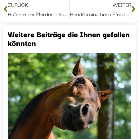
ZURÜCK
WEITER
Hufrehe bei Pferden – kann CBD-Öl helfen?
Headshaking beim Pferd – sanfte Unterstützung mit CBD-Öl
Weitere Beiträge die Ihnen gefallen
könnten