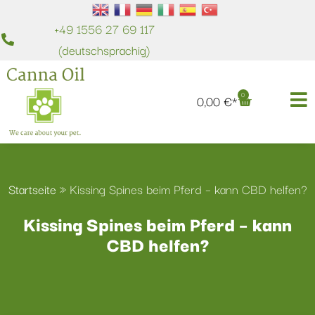
+49 1556 27 69 117
(deutschsprachig)
0
0,00
€
Startseite
»
Kissing Spines beim Pferd – kann CBD helfen?
Kissing Spines beim Pferd – kann
CBD helfen?