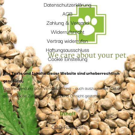
Datenschutzerklärung
AGB
Zahlung & Versand
Widerrufsrecht
Vertrag widerrufen
Haftungsausschluss
Cookie Einstellung
Alle Texte und Inhalte dieser Website sind urheberrechtlich
geschützt.
Eine Verwendung oder Veröffentlichung – auch auszugsweise – ist ohne
ausdrückliche Zustimmung von Canna Oil nicht gestattet.
Inhalt
CBD-Ratgeber