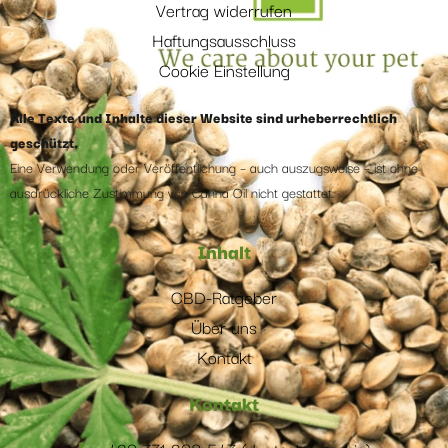
Vertrag widerrufen
Haftungsausschluss
Cookie Einstellung
Alle Texte und Inhalte dieser Website sind urheberrechtlich
geschützt.
Eine Verwendung oder Veröffentlichung – auch auszugsweise – ist ohne
ausdrückliche Zustimmung von Canna Oil nicht gestattet.
Inhalt
CBD-Ratgeber
Über uns
Kontakt
Kontakt